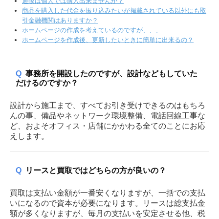
Q & A
通販は個人では購入出来ませんか？
商品を購入した代金を振り込みたいが掲載されている以外にも取
引金融機関はありますか？
だいわのわだい
ホームページの作成を考えているのですが、、、
ホームページを作成後、更新したいときに簡単に出来るの？
個人情報の管理について
イベント情報
Q
事務所を開設したのですが、設計などもしていた
だけるのですか？
設計から施工まで、すべてお引き受けできるのはもちろ
んの事、備品やネットワーク環境整備、電話回線工事な
ど、およそオフィス・店舗にかかわる全てのことにお応
えします。
Q
リースと買取ではどちらの方が良いの？
買取は支払い金額が一番安くなりますが、一括での支払
いになるので資本が必要になります。リースは総支払金
額が多くなりますが、毎月の支払いを安定させる他、税