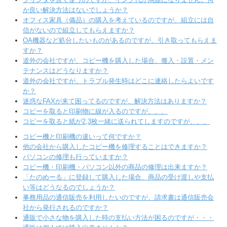
ORPHIS（オルフィス）
か良い解決方法はないでしょうか？
オフィス家具（備品）の購入を考えているのですが、組立には自
信がないので組立してもらえますか？
カタログ通販
OA機器など処分したいものがあるのですが、引き取ってもらえま
すか？
コピー用紙
道外の会社ですが、コピー機を購入した場合、搬入・設置・メン
テナンスはどうなりますか？
たのめーる利用
道外の会社ですが、トラブル発生時はどこに連絡したらよいです
か？
たのめーる登録
迷惑なFAXが来て困ってるのですが、解決方法はありますか？
コピーを取ると印刷物に線が入るのですが、、、
会員登録
コピーを取ると紙が2,3枚一緒に送られてしますのですが、、、
コピー機と印刷機の違いって何ですか？
お客様の声
他の会社から購入したコピー機を修理することはできますか？
パソコンの修理も行っていますか？
お問合せ
コピー機・印刷機・パソコン以外の商品の修理は出来ますか？
「たのめーる」に登録して購入した場合、商品の受け渡しや支払
資料請求
い等はどうなるのでしょうか？
事務用品の通信販売を利用したいのですが、請求書は通信販売会
メーカーリンク
社から発行されるのですか？
通販で小さな物を購入した時の支払い方法が困るのですが・・・