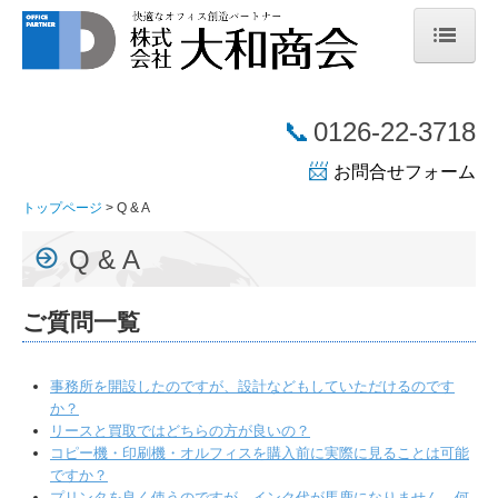
トップページ
📞
0126-22-3718
会社案内
📨
お問合せフォーム
企業理念
トップページ
Q & A
会社概要
Q & A
会社沿革
ご質問一覧
SDGsの取り組み
取り扱い商品
事務所を開設したのですが、設計などもしていただけるのです
か？
複合機
リースと買取ではどちらの方が良いの？
コピー機・印刷機・オルフィスを購入前に実際に見ることは可能
印刷機
ですか？
プリンタを良く使うのですが、インク代が馬鹿になりません。何