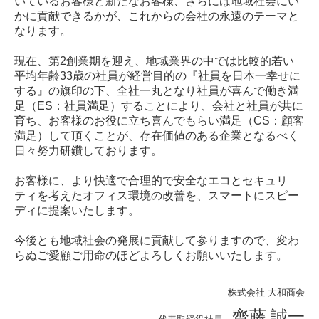
Q & A
いているお客様と新たなお客様、さらには地域社会にい
かに貢献できるかが、これからの会社の永遠のテーマと
だいわのわだい
なります。
現在、第2創業期を迎え、地域業界の中では比較的若い
個人情報の管理について
平均年齢33歳の社員が経営目的の『社員を日本一幸せに
する』の旗印の下、全社一丸となり社員が喜んで働き満
イベント情報
足（ES：社員満足）することにより、会社と社員が共に
育ち、お客様のお役に立ち喜んでもらい満足（CS：顧客
満足）して頂くことが、存在価値のある企業となるべく
日々努力研鑽しております。
お客様に、より快適で合理的で安全なエコとセキュリ
ティを考えたオフィス環境の改善を、スマートにスピー
ディに提案いたします。
今後とも地域社会の発展に貢献して参りますので、変わ
らぬご愛顧ご用命のほどよろしくお願いいたします。
株式会社 大和商会
齋藤 誠一