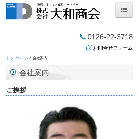
トップページ
📞
0126-22-3718
会社案内
📨
お問合せフォーム
企業理念
トップページ
会社案内
会社概要
会社案内
会社沿革
ご挨拶
SDGsの取り組み
取り扱い商品
複合機
印刷機