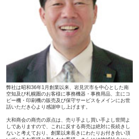
ORPHIS（オルフィス）
カタログ通販
コピー用紙
たのめーる利用
たのめーる登録
会員登録
お客様の声
弊社は昭和36年1月創業以来、岩見沢市を中心とした南
空知及び札幌圏のお客様に事務機器・事務用品、主にコ
お問合せ
ピー機・印刷機の販売及び保守サービスをメインにお世
話いただき心より感謝申し上げます。
資料請求
大和商会の商売の原点は、売り手よし買い手よし世間よ
メーカーリンク
しでありますので、これに反する商売は絶対に長続きし
ないと考えており、創業以来長きにわたりお付き合い頂